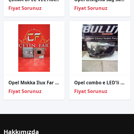
Fiyat Sorunuz
Fiyat Sorunuz
Opel Mokka Ilux Far Beyni Sıfır Orjinal
Opel combo e LED'li sağ ön far orjinal çıkma 9816825980
Fiyat Sorunuz
Fiyat Sorunuz
Hakkımızda