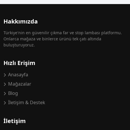
Hakkımızda
Türkiye'nin en güvenilir çıkma far ve stop lambası platformu.
Onlarca mağaza ve binlerce ürünü tek çatı altında
buluşturuyoruz.
Hızlı Erişim
Anasayfa
Mağazalar
Blog
İletişim & Destek
İletişim