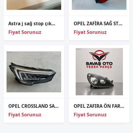
Astra j sağ stop çıkma ORJİNAL
OPEL ZAFİRA SAĞ STOP SIFIR İTHAL 18-25
Fiyat Sorunuz
Fiyat Sorunuz
OPEL CROSSLAND SAĞ FAR LEDLİ YQ00709880
OPEL ZAFIRA ÖN FAR SAĞ SOL 2005 VE ÜZERİ / TAİWAN
Fiyat Sorunuz
Fiyat Sorunuz