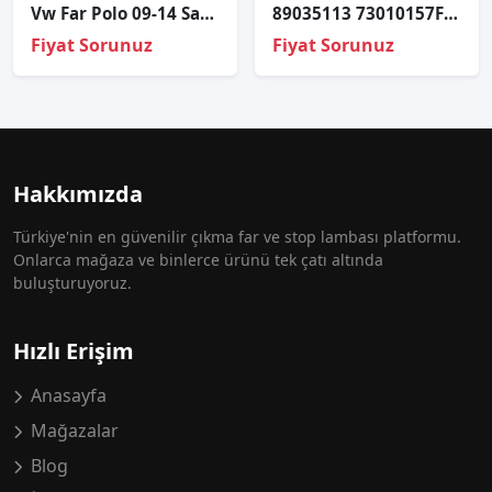
Vw Far Polo 09-14 Sağ (Valeo Tip)
89035113 73010157F 73160087J LAD5GL PASSAT XENON FAR BEYNİ
Fiyat Sorunuz
Fiyat Sorunuz
Hakkımızda
Türkiye'nin en güvenilir çıkma far ve stop lambası platformu.
Onlarca mağaza ve binlerce ürünü tek çatı altında
buluşturuyoruz.
Hızlı Erişim
Anasayfa
Mağazalar
Blog