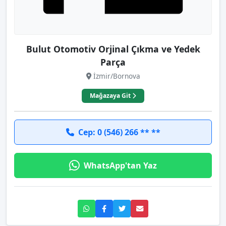
Bulut Otomotiv Orjinal Çıkma ve Yedek
Parça
İzmir/Bornova
Mağazaya Git
Cep: 0 (546) 266 ** **
WhatsApp'tan Yaz