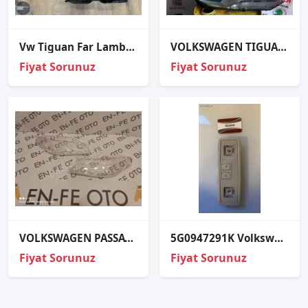
Vw Tiguan Far Lambası Sağ Sol Set LEDLİ XENON 2016-2020
VOLKSWAGEN TIGUAN SAĞ FAR 2013-2015
Fiyat Sorunuz
Fiyat Sorunuz
VOLKSWAGEN PASSAT CC SAĞ FAR CAMI SIFIR 2008 2009 2010 2011 2012
5G0947291K Volkswagen Passat b8.5 b8 arka tavan lambası
Fiyat Sorunuz
Fiyat Sorunuz