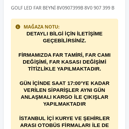
GOLF LED FAR BEYNİ 8V0907399B 8V0 907 399 B
MAĞAZA NOTU:
DETAYLI BİLGİ İÇİN İLETİŞİME
GEÇEBİLİRSİNİZ.
F
İ
RMAMIZDA FAR TAM
İ
R
İ
, FAR CAMI
DE
ĞİŞİ
M
İ
, FAR KASASI DEĞİŞİMİ
TİTİZLİKLE YAPILMAKTADIR.
GÜN İÇİNDE SAAT 17:00’YE KADAR
VERİLEN SİPARİŞLER AYNI GÜN
ANLAŞMALI KARGO İLE ÇIKIŞLAR
YAPILMAKTADIR
İSTANBUL İÇİ KURYE VE ŞEHİRLER
ARASI OTOBÜS FİRMALARI İLE DE