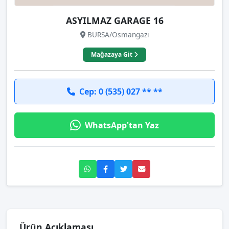
ASYILMAZ GARAGE 16
BURSA/Osmangazi
Mağazaya Git
Cep: 0 (535) 027 ** **
WhatsApp'tan Yaz
Ürün Açıklaması