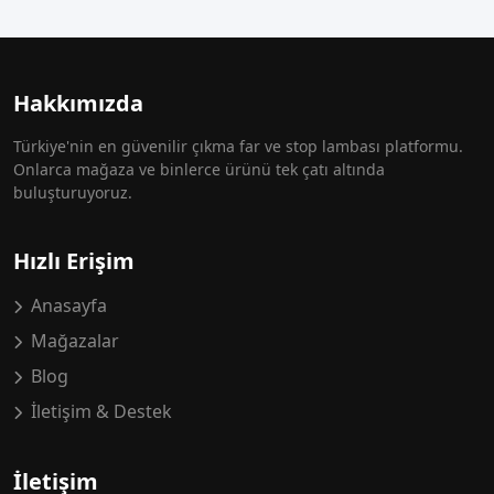
Hakkımızda
Türkiye'nin en güvenilir çıkma far ve stop lambası platformu.
Onlarca mağaza ve binlerce ürünü tek çatı altında
buluşturuyoruz.
Hızlı Erişim
Anasayfa
Mağazalar
Blog
İletişim & Destek
İletişim