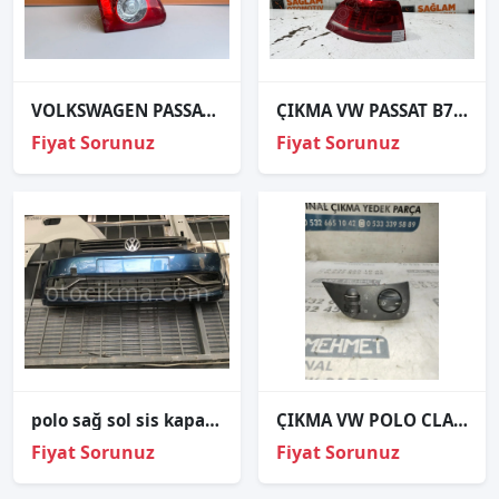
VOLKSWAGEN PASSAT SOL İÇ STOP ORJİNAL 05-10
ÇIKMA VW PASSAT B7 SOL ARKA STOP 3AF945207B
Fiyat Sorunuz
Fiyat Sorunuz
polo sağ sol sis kapağı ve polo tüm çıkma yedek parçalar
ÇIKMA VW POLO CLASSİC FAR ANAHTARI
Fiyat Sorunuz
Fiyat Sorunuz