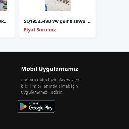
VOLKSVAGEN PASSAT SAĞ ARKA STOP ÇIKMA
5Q1953549D vw golf 8 sinyal kollari tutucusu
Fiyat Sorunuz
Mobil Uygulamamız
İlanlara daha hızlı ulaşmak ve
bildirimleri anında almak için
uygulamamızı indirin.