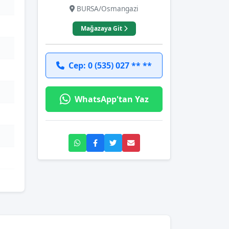
BURSA/Osmangazi
Mağazaya Git
Cep: 0 (535) 027 ** **
WhatsApp'tan Yaz