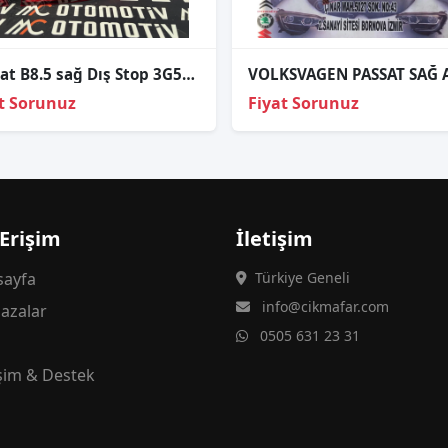
Passat B8.5 sağ Dış Stop 3G5945094J
t Sorunuz
Fiyat Sorunuz
 Erişim
İletişim
ayfa
Türkiye Geneli
info@cikmafar.com
azalar
0505 631 23 31
g
işim & Destek