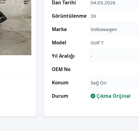
İlan Tarihi
04.03.2026
Görüntülenme
36
Marka
Volkswagen
Model
Golf 7
Yıl Aralığı
-
OEM No
Konum
Sağ Ön
Durum
Çıkma Orijinal