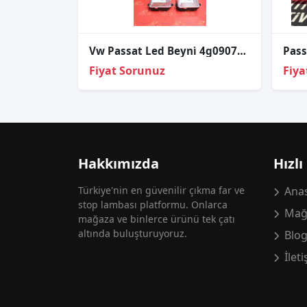
Vw Passat Led Beyni̇ 4g0907697h
Fiyat Sorunuz
Fiya
Hakkımızda
Hızlı
Türkiye'nin en güvenilir çıkma far ve
Anas
stop lambası platformu. Onlarca
Mağ
mağaza ve binlerce ürünü tek çatı
altında buluşturuyoruz.
Blo
İlet