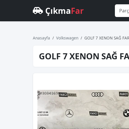
Çıkma
Far
Anasayfa
Volkswagen
GOLF 7 XENON SAĞ FAR
GOLF 7 XENON SAĞ F