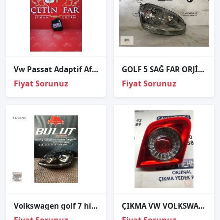
Vw Passat Adaptif Afs Far Beyni
GOLF 5 SAĞ FAR ORJİNAL
Fiyat Sorunuz
Fiyat Sorunuz
Volkswagen golf 7 higline sol ön zenok far tek beyin 2013-2016
ÇIKMA VW VOLKSWAGEN JETTA SOL İÇ STOP 1K5 945 259