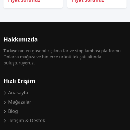
Fiyat Sorunuz
Fiyat Sorunuz
Hakkımızda
Türkiye'nin en güvenilir çıkma far ve stop lambası platformu.
Onlarca mağaza ve binlerce ürünü tek çatı altında
buluşturuyoruz.
Hızlı Erişim
Anasayfa
Mağazalar
Blog
İletişim & Destek