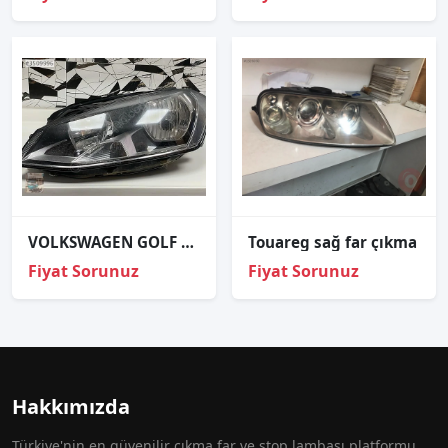
VOLKSWAGEN GOLF 7 SAĞ FAR ORJİNAL ÇIKMA PARÇA
Touareg sağ far çıkma
Fiyat Sorunuz
Fiyat Sorunuz
Hakkımızda
Türkiye'nin en güvenilir çıkma far ve stop lambası platformu.