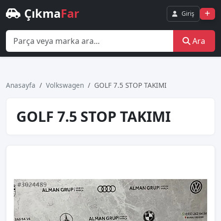
Çıkma
Far
Giriş
Ara
Anasayfa
Volkswagen
GOLF 7.5 STOP TAKIMI
GOLF 7.5 STOP TAKIMI