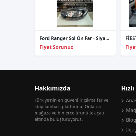
Ford Ranger Sol Ön Far - Siyah Zeminli Curier Model Farı
Fiyat Sorunuz
Fiya
Hakkımızda
Hızlı
Türkiye'nin en güvenilir çıkma far ve
Anas
stop lambası platformu. Onlarca
Mağ
mağaza ve binlerce ürünü tek çatı
altında buluşturuyoruz.
Blo
İlet