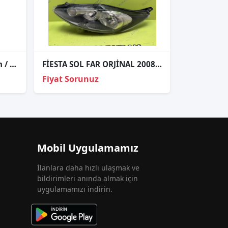
Ford Focus 4 Orijinal Tavan / İç Tesisat - NX6T-14335-GEEC
FİESTA SOL FAR ORJİNAL 2008-2012 8A6113W030AJ
Fiyat Sorunuz
Mobil Uygulamamız
İlanlara daha hızlı ulaşmak ve
bildirimleri anında almak için
uygulamamızı indirin.