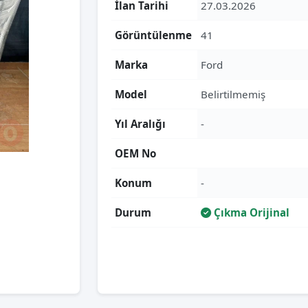
İlan Tarihi
27.03.2026
Görüntülenme
41
Marka
Ford
Model
Belirtilmemiş
Yıl Aralığı
-
OEM No
Konum
-
Durum
Çıkma Orijinal