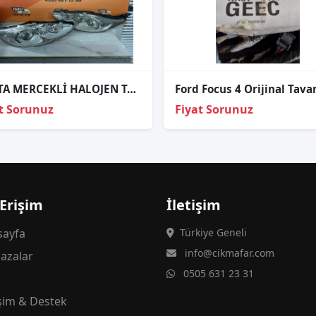
FİESTA MERCEKLİ HALOJEN TAKIM FAR ORJİNAL
t Sorunuz
Fiyat Sorunuz
 Erişim
İletişim
ayfa
Türkiye Geneli
info@cikmafar.com
azalar
0505 631 23 31
g
işim & Destek