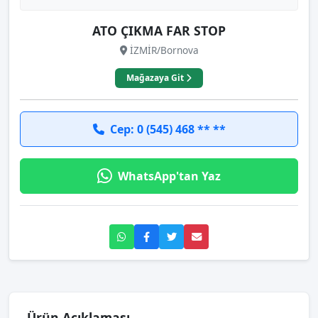
ATO ÇIKMA FAR STOP
İZMİR/Bornova
Mağazaya Git
Cep: 0 (545) 468 ** **
WhatsApp'tan Yaz
Ürün Açıklaması