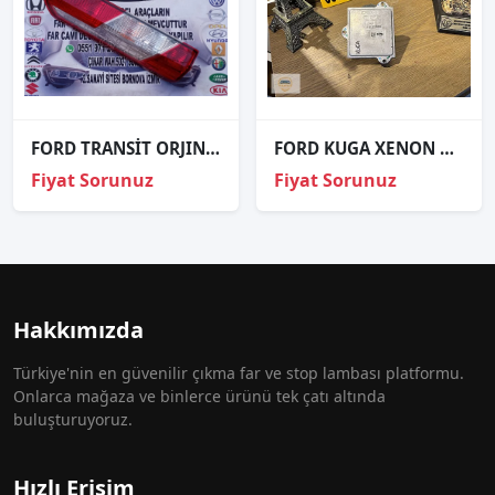
FORD TRANSİT ORJINAL ÇIKMA SOL STOP
FORD KUGA XENON BEYNİ ORJİNAL gv41-138626-AA
Fiyat Sorunuz
Fiyat Sorunuz
Hakkımızda
Türkiye'nin en güvenilir çıkma far ve stop lambası platformu.
Onlarca mağaza ve binlerce ürünü tek çatı altında
buluşturuyoruz.
Hızlı Erişim