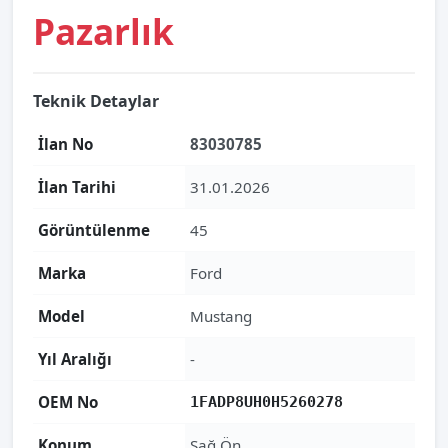
Pazarlık
Teknik Detaylar
İlan No
83030785
İlan Tarihi
31.01.2026
Görüntülenme
45
Marka
Ford
Model
Mustang
Yıl Aralığı
-
OEM No
1FADP8UH0H5260278
Konum
Sağ Ön