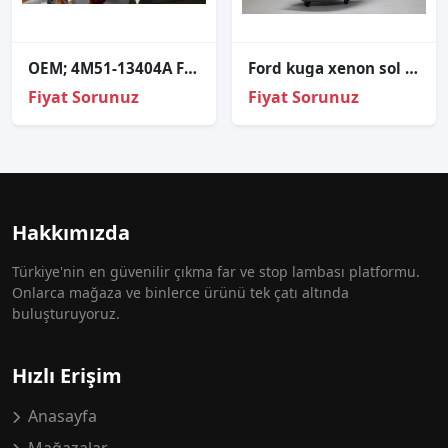
OEM; 4M51-13404A FORD FOCUS HB 06-09 ÇIKMA SAĞ STOP
Ford kuga xenon sol far sıfır orj 1el 009 696-75
Fiyat Sorunuz
Fiyat Sorunuz
Hakkımızda
Türkiye'nin en güvenilir çıkma far ve stop lambası platformu.
Onlarca mağaza ve binlerce ürünü tek çatı altında
buluşturuyoruz.
Hızlı Erişim
Anasayfa