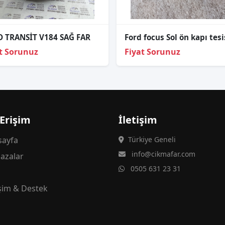
 TRANSİT V184 SAĞ FAR
t Sorunuz
Fiyat Sorunuz
 Erişim
İletişim
ayfa
Türkiye Geneli
info@cikmafar.com
azalar
0505 631 23 31
g
işim & Destek