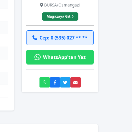
BURSA/Osmangazi
Mağazaya Git
Cep: 0 (535) 027 ** **
WhatsApp'tan Yaz