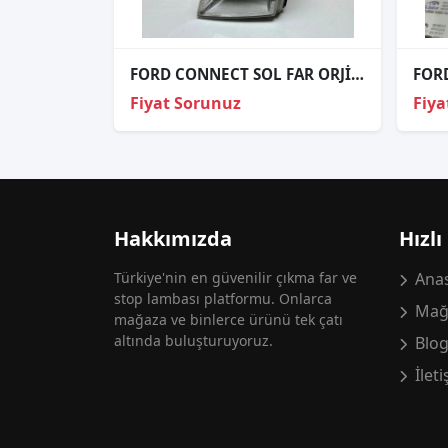
FORD CONNECT SOL FAR ORJİNAL
FORD
Fiyat Sorunuz
Fiya
Hakkımızda
Hızlı
Türkiye'nin en güvenilir çıkma far ve
Anas
stop lambası platformu. Onlarca
Mağ
mağaza ve binlerce ürünü tek çatı
altında buluşturuyoruz.
Blo
İlet