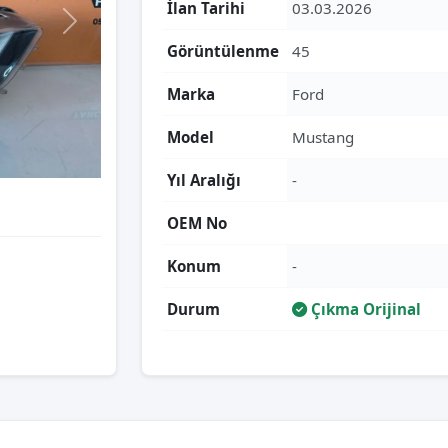
İlan Tarihi
03.03.2026
Görüntülenme
45
Marka
Ford
Model
Mustang
Yıl Aralığı
-
OEM No
Konum
-
Durum
Çıkma Orijinal