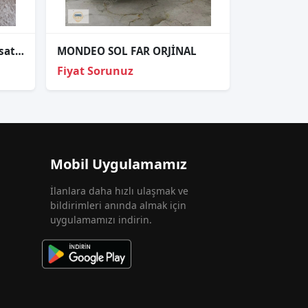
Ford focus Sol ön kapı tesisatı.8M5T-14A584
MONDEO SOL FAR ORJİNAL
Fiyat Sorunuz
Mobil Uygulamamız
İlanlara daha hızlı ulaşmak ve
bildirimleri anında almak için
uygulamamızı indirin.