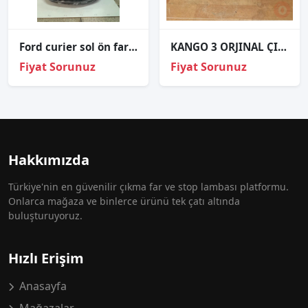
Ford curier sol ön far çıkma
KANGO 3 ORJINAL ÇIKMA SOL ÖN FAR
Fiyat Sorunuz
Fiyat Sorunuz
Hakkımızda
Türkiye'nin en güvenilir çıkma far ve stop lambası platformu.
Onlarca mağaza ve binlerce ürünü tek çatı altında
buluşturuyoruz.
Hızlı Erişim
Anasayfa