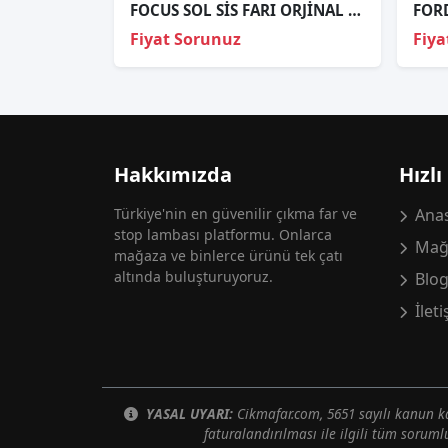
FOCUS SOL SİS FARI ORJİNAL 2004-2008
Fiyat Sorunuz
Fiya
Hakkımızda
Hızlı
Türkiye'nin en güvenilir çıkma far ve
Anas
stop lambası platformu. Onlarca
Mağ
mağaza ve binlerce ürünü tek çatı
altında buluşturuyoruz.
Blo
İlet
YASAL UYARI:
Cikmafar.com, 5651 sayılı kanun
faturalandırılması ile ilgili tüm soruml