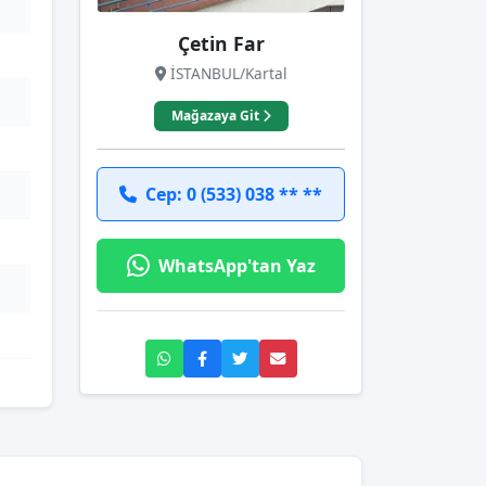
Çetin Far
İSTANBUL/Kartal
Mağazaya Git
Cep: 0 (533) 038 ** **
WhatsApp'tan Yaz