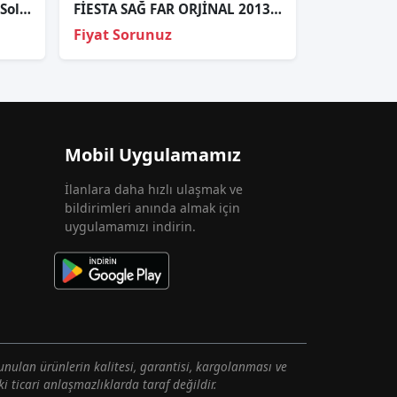
Ford Fiesta 2008-2026 Sağ Sol Far
FİESTA SAĞ FAR ORJİNAL 2013-2017 C1BB-13W029-AH
Fiyat Sorunuz
Mobil Uygulamamız
İlanlara daha hızlı ulaşmak ve
bildirimleri anında almak için
uygulamamızı indirin.
unulan ürünlerin kalitesi, garantisi, kargolanması ve
i ticari anlaşmazlıklarda taraf değildir.