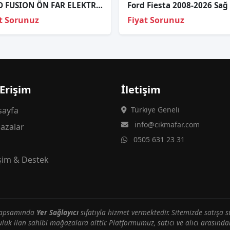
FORD FUSION ÖN FAR ELEKTRİKLİ SAĞ SOL 2003 VE ÜZERİ / TAİWAN
t Sorunuz
Fiyat Sorunuz
 Erişim
İletişim
ayfa
Türkiye Geneli
info@cikmafar.com
azalar
0505 631 23 31
g
işim & Destek
 kapsamında
Yer Sağlayıcı
sıfatıyla hizmet vermektedir. Sitemizde satışa s
uluk ilan sahibi mağazalara aittir. Platformumuz, satıcı ve alıcı arasındak