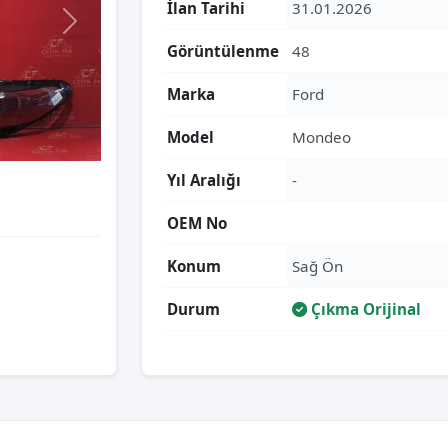
İlan Tarihi
31.01.2026
Görüntülenme
48
Marka
Ford
Model
Mondeo
Yıl Aralığı
-
OEM No
Konum
Sağ Ön
Durum
Çıkma Orijinal