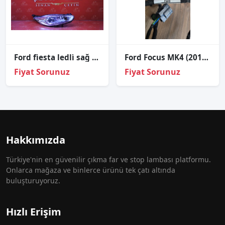
Ford fi̇esta ledli̇ sağ far sıfır i̇thal c1bb13w029cg
Ford Focus MK4 (2018) Ön Kapı Kablo Tesisatı - JX6T-14631-GDCG
Fiyat Sorunuz
Fiyat Sorunuz
Hakkımızda
Türkiye'nin en güvenilir çıkma far ve stop lambası platformu.
Onlarca mağaza ve binlerce ürünü tek çatı altında
buluşturuyoruz.
Hızlı Erişim