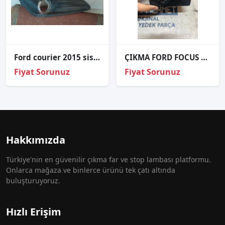
Ford courier 2015 sis farı çerçevesi çıkma
ÇIKMA FORD FOCUS 2 4M5T 13A024 EA 4M5T13A024EA FAR ANAHTARI
Fiyat Sorunuz
Fiyat Sorunuz
Hakkımızda
Türkiye'nin en güvenilir çıkma far ve stop lambası platformu.
Onlarca mağaza ve binlerce ürünü tek çatı altında
buluşturuyoruz.
Hızlı Erişim