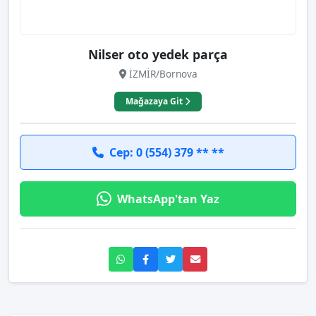
Nilser oto yedek parça
İZMİR/Bornova
Mağazaya Git
Cep: 0 (554) 379 ** **
WhatsApp'tan Yaz