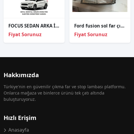
FOCUS SEDAN ARKA İÇ STOP SAĞ SOL 2014 2015 VE ÜZERİ / KAMPANYA
Ford fusion sol far çıkma ORJİNAL
Fiyat Sorunuz
Fiyat Sorunuz
Hakkımızda
Türkiye'nin en güvenilir çıkma far ve stop lambası platformu.
Onlarca mağaza ve binlerce ürünü tek çatı altında
buluşturuyoruz.
Hızlı Erişim
Anasayfa