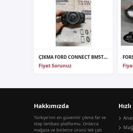
ÇIKMA FORD CONNECT BM5T 13A024 CF BM5T13A024CF FAR ANAHTARI
Fiyat Sorunuz
Fiya
Hakkımızda
Hızlı
Türkiye'nin en güvenilir çıkma far ve
Anas
stop lambası platformu. Onlarca
Mağ
mağaza ve binlerce ürünü tek çatı