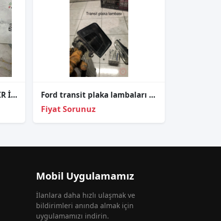
FORD FİESTA SOL STOP SIFIR İTHAL
Ford transit plaka lambaları çıkma ORJİNAL
Fiyat Sorunuz
Mobil Uygulamamız
İlanlara daha hızlı ulaşmak ve
bildirimleri anında almak için
uygulamamızı indirin.