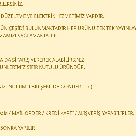
İLİRSİNİZ.
DÜZELTME VE ELEKTRİK HİZMETİMİZ VARDIR.
 ÜRÜN ÇEŞİDİ BULUNMAKTADIR HER ÜRÜNÜ TEK TEK YAYINLAY
NMAMIZI SAĞLAMAKTADIR.
 DA SİPARİŞ VEREREK ALABİLİRSİNİZ.
RÜNLERİMİZ SIFIR KUTULU ÜRÜNDÜR.
Z İNDİRİMLİ BİR ŞEKİLDE GÖNDERİLİR.)
le / MAİL ORDER / KREDİ KARTI / ALIŞVERİŞ YAPABİLİRLER.
SONRA YAPILIR