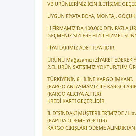
VB ÜRÜNLERİNİZ İÇİN İLETİŞİME GEÇEB
UYGUN FİYATA BOYA, MONTAJ, GÖÇÜK 
! ! FİRMAMIZ'DA 100.000 DEN FAZLA
GEÇMENİZ SİZLERE HIZLI HİZMET SU
FİYATLARIMIZ ADET FİYATIDIR..
ÜRÜNÜ Mağazamızı ZİYARET EDEREK YA
2.EL ÜRÜN SATIŞIMIZ YOKTUR.TÜM Ü
TÜRKİYENİN 81 İLİNE KARGO İMKANI.
(KARGO ANLAŞMAMIZ İLE KARGOLARINI
(KARGO ALICIYA AİTTİR)
KREDİ KARTI GEÇERLİDİR.
İL DIŞINDAKİ MÜŞTERİLERİMİZDE / Hava
(KAPIDA ÖDEME YOKTUR)
KARGO CIKIŞLARI ÖDEME ALINDIKTAN 