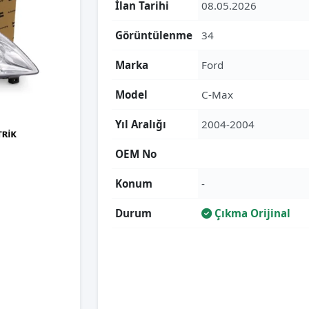
İlan Tarihi
08.05.2026
Görüntülenme
34
Marka
Ford
Model
C-Max
Yıl Aralığı
2004-2004
OEM No
Konum
-
Durum
Çıkma Orijinal