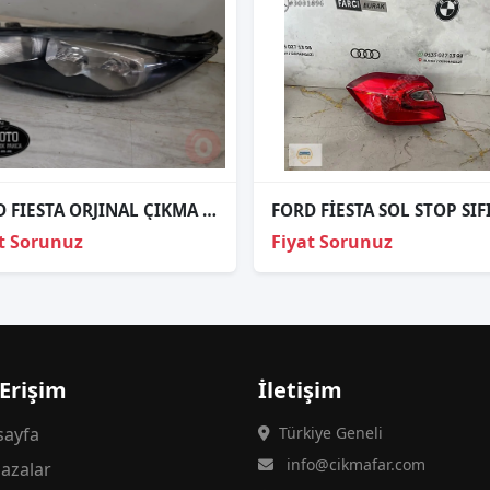
FORD FIESTA ORJINAL ÇIKMA SOL FAR
t Sorunuz
Fiyat Sorunuz
 Erişim
İletişim
ayfa
Türkiye Geneli
info@cikmafar.com
azalar