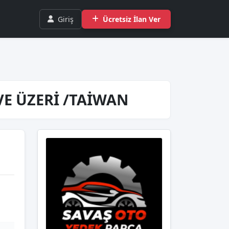
Giriş
Ücretsiz İlan Ver
VE ÜZERİ /TAİWAN