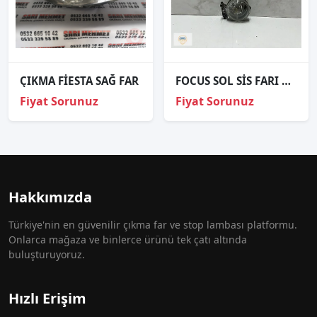
ÇIKMA FİESTA SAĞ FAR
FOCUS SOL SİS FARI ORJİNAL 2004-2008
Fiyat Sorunuz
Fiyat Sorunuz
Hakkımızda
Türkiye'nin en güvenilir çıkma far ve stop lambası platformu.
Onlarca mağaza ve binlerce ürünü tek çatı altında
buluşturuyoruz.
Hızlı Erişim