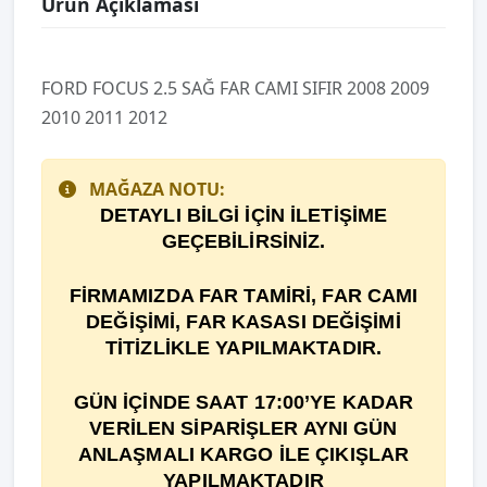
Ürün Açıklaması
FORD FOCUS 2.5 SAĞ FAR CAMI SIFIR 2008 2009
2010 2011 2012
MAĞAZA NOTU:
DETAYLI BİLGİ İÇİN İLETİŞİME
GEÇEBİLİRSİNİZ.
F
İ
RMAMIZDA FAR TAM
İ
R
İ
, FAR CAMI
DE
ĞİŞİ
M
İ
, FAR KASASI DEĞİŞİMİ
TİTİZLİKLE YAPILMAKTADIR.
GÜN İÇİNDE SAAT 17:00’YE KADAR
VERİLEN SİPARİŞLER AYNI GÜN
ANLAŞMALI KARGO İLE ÇIKIŞLAR
YAPILMAKTADIR