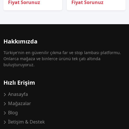
Fiyat Sorunuz
Fiyat Sorunuz
Hakkımızda
Türkiye'nin en güvenilir çıkma far ve stop lambası platformu.
Onlarca mağaza ve binlerce ürünü tek çatı altında
buluşturuyoruz.
Hızlı Erişim
Anasayfa
Mağazalar
Blog
İletişim & Destek