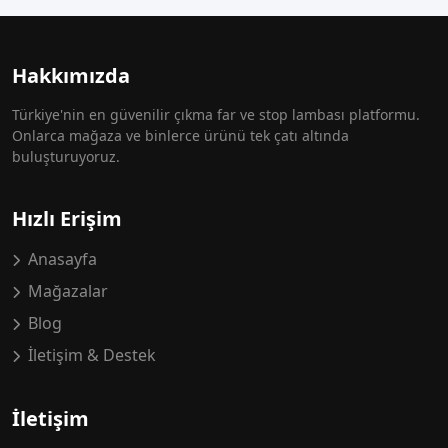
Hakkımızda
Türkiye'nin en güvenilir çıkma far ve stop lambası platformu.
Onlarca mağaza ve binlerce ürünü tek çatı altında
buluşturuyoruz.
Hızlı Erişim
Anasayfa
Mağazalar
Blog
İletişim & Destek
İletişim