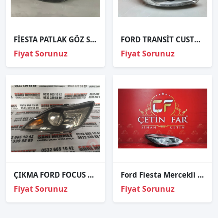
FİESTA PATLAK GÖZ SOL FAR ORJİNAL
FORD TRANSİT CUSTOM MERCEKLİ SAĞ FAR ORJİNAL 2013-2018
Fiyat Sorunuz
Fiyat Sorunuz
ÇIKMA FORD FOCUS SOL FAR SİYAH
Ford Fi̇esta Mercekli̇ Ledli̇ Sağ Far
Fiyat Sorunuz
Fiyat Sorunuz