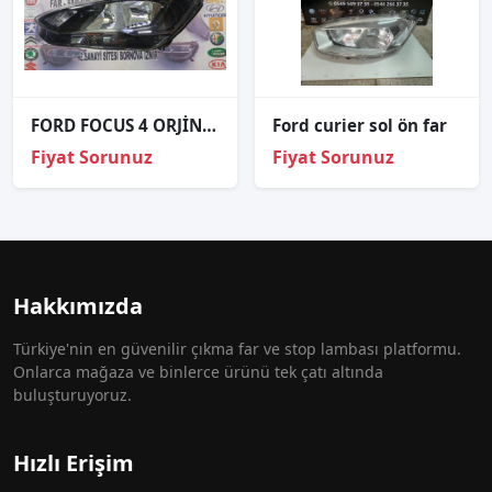
FORD FOCUS 4 ORJİNAL ÇIKMA SOL FAR
Ford curier sol ön far
Fiyat Sorunuz
Fiyat Sorunuz
Hakkımızda
Türkiye'nin en güvenilir çıkma far ve stop lambası platformu.
Onlarca mağaza ve binlerce ürünü tek çatı altında
buluşturuyoruz.
Hızlı Erişim