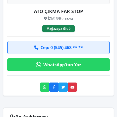
ATO ÇIKMA FAR STOP
İZMİR/Bornova
Mağazaya Git
Cep: 0 (545) 468 ** **
WhatsApp'tan Yaz
Ürün Açıklaması