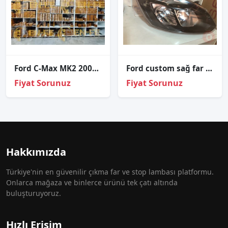
Ford C-Max MK2 2007-2010 Xenon Far Beyni 6M2112K072AA
Ford custom sağ far çıkma orjinal
Fiyat Sorunuz
Fiyat Sorunuz
Hakkımızda
Türkiye'nin en güvenilir çıkma far ve stop lambası platformu.
Onlarca mağaza ve binlerce ürünü tek çatı altında
buluşturuyoruz.
Hızlı Erişim