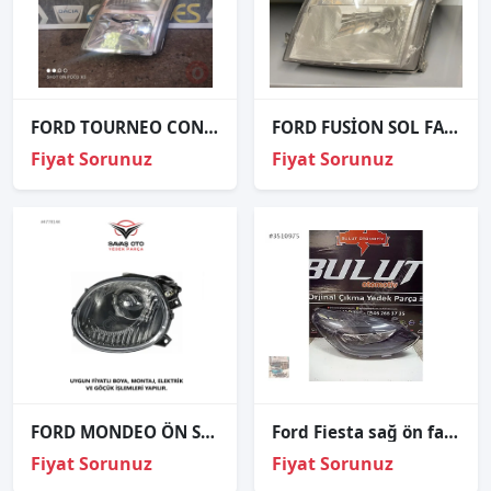
FORD TOURNEO CONNECT SOL ÖN FAR ORJİNAL ÇIKMA PARÇA
FORD FUSİON SOL FAR ORJİNAL 6N1113W030CD
Fiyat Sorunuz
Fiyat Sorunuz
FORD MONDEO ÖN SİS FARI SAĞ SOL 1996 VE ÜZERİ / TAİWAN
Ford Fiesta sağ ön far orjinal çıkma
Fiyat Sorunuz
Fiyat Sorunuz