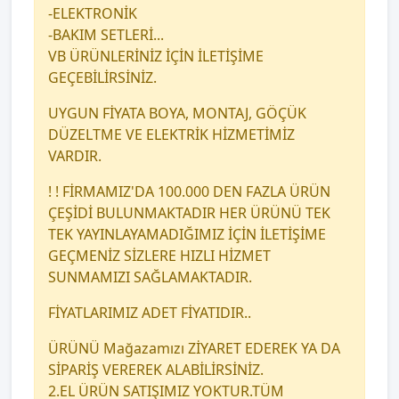
-ELEKTRONİK
-BAKIM SETLERİ...
VB ÜRÜNLERİNİZ İÇİN İLETİŞİME
GEÇEBİLİRSİNİZ.
UYGUN FİYATA BOYA, MONTAJ, GÖÇÜK
DÜZELTME VE ELEKTRİK HİZMETİMİZ
VARDIR.
! ! FİRMAMIZ'DA 100.000 DEN FAZLA ÜRÜN
ÇEŞİDİ BULUNMAKTADIR HER ÜRÜNÜ TEK
TEK YAYINLAYAMADIĞIMIZ İÇİN İLETİŞİME
GEÇMENİZ SİZLERE HIZLI HİZMET
SUNMAMIZI SAĞLAMAKTADIR.
FİYATLARIMIZ ADET FİYATIDIR..
ÜRÜNÜ Mağazamızı ZİYARET EDEREK YA DA
SİPARİŞ VEREREK ALABİLİRSİNİZ.
2.EL ÜRÜN SATIŞIMIZ YOKTUR.TÜM