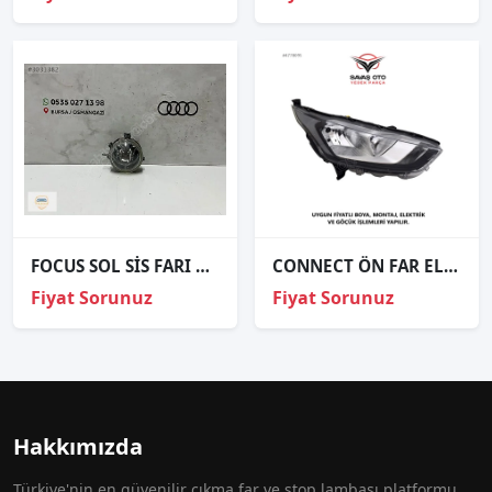
FOCUS SOL SİS FARI ORJİNAL 2004-2008
CONNECT ÖN FAR EL.MOTORLU SİYAH SAĞ SOL 2019 VE ÜZERİ / TAİWAN
Fiyat Sorunuz
Fiyat Sorunuz
Hakkımızda
Türkiye'nin en güvenilir çıkma far ve stop lambası platformu.