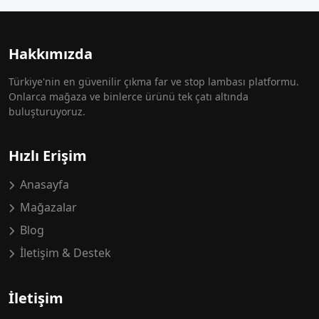
Hakkımızda
Türkiye'nin en güvenilir çıkma far ve stop lambası platformu.
Onlarca mağaza ve binlerce ürünü tek çatı altında
buluşturuyoruz.
Hızlı Erişim
Anasayfa
Mağazalar
Blog
İletişim & Destek
İletişim