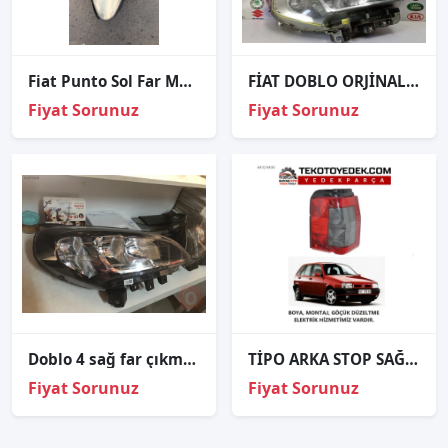
Fiat Punto Sol Far Mor Soket
FİAT DOBLO ORJİNAL ÇIKMA SAĞ FAR
Fiyat Sorunuz
Fiyat Sorunuz
Doblo 4 sağ far çıkma orjinal
TİPO ARKA STOP SAĞ SOL 1992 VE ÜZERİ / KAMPANYA
Fiyat Sorunuz
Fiyat Sorunuz