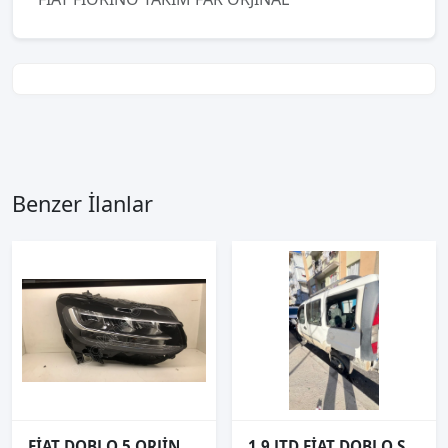
Benzer İlanlar
FİAT DOBLO 5 ORJİNAL ÇIKMA SAĞ FAR (LEDLİ) 2
1.9 JTD FİAT DOBLO SOL ÖN ARKA KAPILAR STOP ARKA ÖN ÇAMURLUK