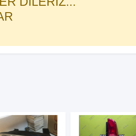
R DİLERİZ...
AR