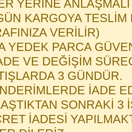
HER YERİNE ANLAŞMAL
GÜN KARGOYA TESLİM E
AFINIZA VERİLİR)
MA YEDEK PARCA GÜVE
DE VE DEĞİŞİM SÜRECİ
ATIŞLARDA 3 GÜNDÜR.
NDERİMLERDE İADE E
LAŞTIKTAN SONRAKİ 3 
CRET İADESİ YAPILMAK