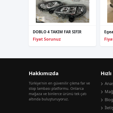
DOBLO 4 TAKIM FAR SIFIR
Egea
Fiyat Sorunuz
Fiya
Hakkımızda
Hızlı
Türkiye'nin en güvenilir çıkma far ve
Anas
stop lambası platformu. Onlarca
Mağ
mağaza ve binlerce ürünü tek çatı
altında buluşturuyoruz.
Blo
İlet