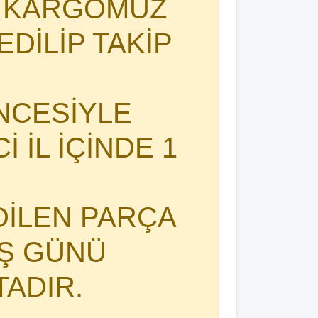
I KARGOMUZ
DİLİP TAKİP
NCESİYLE
 İL İÇİNDE 1
DİLEN PARÇA
İŞ GÜNÜ
TADIR.