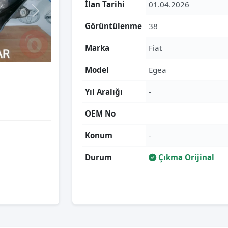
İlan Tarihi
01.04.2026
Görüntülenme
38
Marka
Fiat
Model
Egea
Yıl Aralığı
-
OEM No
Konum
-
Durum
Çıkma Orijinal