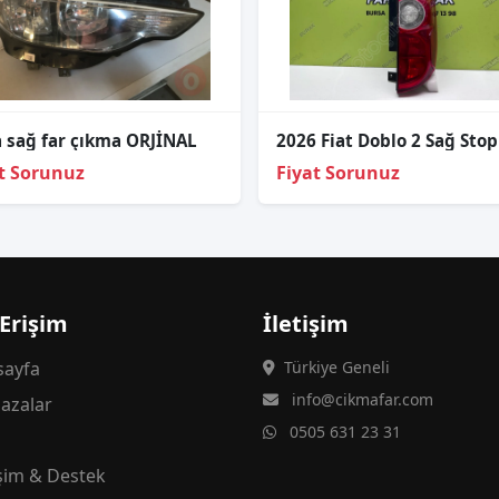
 sağ far çıkma ORJİNAL
t Sorunuz
Fiyat Sorunuz
 Erişim
İletişim
ayfa
Türkiye Geneli
info@cikmafar.com
azalar
0505 631 23 31
g
işim & Destek