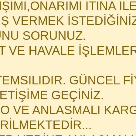
İMİ,ONARIMI İTİNA İLE 
İŞ VERMEK İSTEDİĞİN
NU SORUNUZ.
 VE HAVALE İŞLEMLERİ
TEMSILIDIR. GÜNCEL Fİ
LETİŞİME GEÇİNİZ.
O VE ANLASMALI KARG
İLMEKTEDİR...