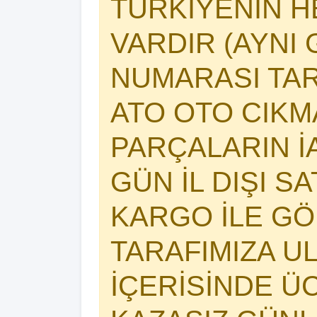
TÜRKİYENİN 
VARDIR (AYNI 
NUMARASI TAR
ATO OTO CIK
PARÇALARIN İA
GÜN İL DIŞI S
KARGO İLE GÖ
TARAFIMIZA U
İÇERİSİNDE Ü