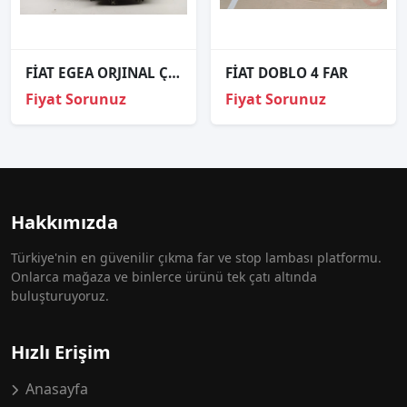
FİAT EGEA ORJINAL ÇIKMA SOL FAR 2
FİAT DOBLO 4 FAR
Fiyat Sorunuz
Fiyat Sorunuz
Hakkımızda
Türkiye'nin en güvenilir çıkma far ve stop lambası platformu.
Onlarca mağaza ve binlerce ürünü tek çatı altında
buluşturuyoruz.
Hızlı Erişim
Anasayfa