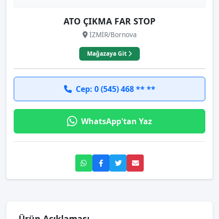
ATO ÇIKMA FAR STOP
İZMİR/Bornova
Mağazaya Git
Cep: 0 (545) 468 ** **
WhatsApp'tan Yaz
Ürün Açıklaması