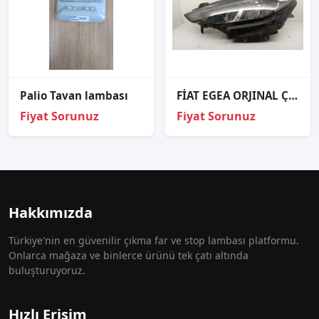
Palio Tavan lambası
FİAT EGEA ORJINAL ÇIKMA SOL FAR 2
Fiyat Sorunuz
Fiyat Sorunuz
Hakkımızda
Türkiye'nin en güvenilir çıkma far ve stop lambası platformu.
Onlarca mağaza ve binlerce ürünü tek çatı altında
buluşturuyoruz.
Hızlı Erişim