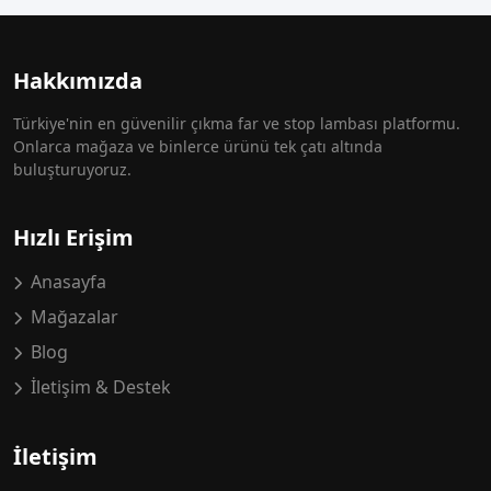
Hakkımızda
Türkiye'nin en güvenilir çıkma far ve stop lambası platformu.
Onlarca mağaza ve binlerce ürünü tek çatı altında
buluşturuyoruz.
Hızlı Erişim
Anasayfa
Mağazalar
Blog
İletişim & Destek
İletişim