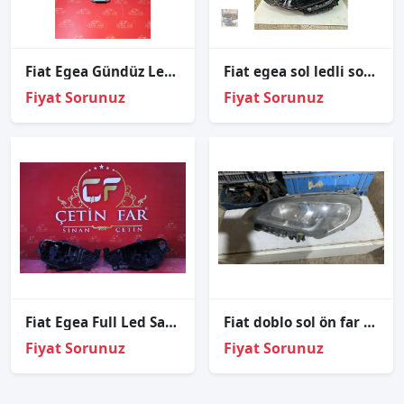
Fiat Egea Gündüz Led Beyni Orijinal Çıkma
Fiat egea sol ledli sol ön far orjinal çıkma
Fiyat Sorunuz
Fiyat Sorunuz
Fi̇at Egea Full Led Sağ Sol Far Kasasi Led Far Kasasi 2020-2024
Fiat doblo sol ön far çıkma
Fiyat Sorunuz
Fiyat Sorunuz