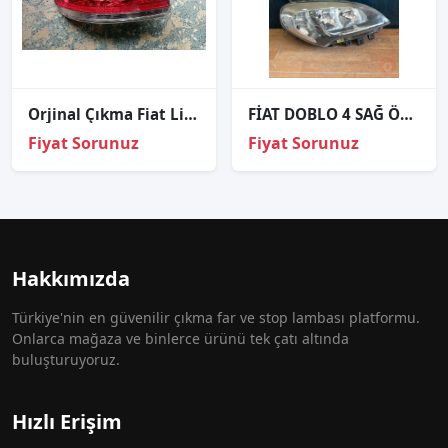
Orjinal Çıkma Fiat Linea Sol Stop - Arka Stop Parçası
FİAT DOBLO 4 SAĞ ÖN FAR ÇIKMA ORJİNAL
Fiyat Sorunuz
Fiyat Sorunuz
Hakkımızda
Türkiye'nin en güvenilir çıkma far ve stop lambası platformu.
Onlarca mağaza ve binlerce ürünü tek çatı altında
buluşturuyoruz.
Hızlı Erişim