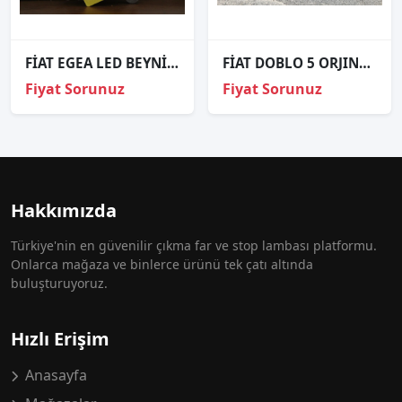
FİAT EGEA LED BEYNİ MDE910171
FİAT DOBLO 5 ORJINAL ÇIKMA SAĞ FAR LEDLİ 3
Fiyat Sorunuz
Fiyat Sorunuz
Hakkımızda
Türkiye'nin en güvenilir çıkma far ve stop lambası platformu.
Onlarca mağaza ve binlerce ürünü tek çatı altında
buluşturuyoruz.
Hızlı Erişim
Anasayfa