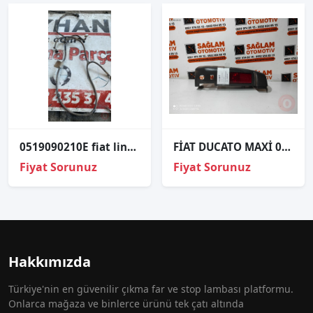
0519090210E fiat linea 15 arka tampon park sensörü tesisatı
FİAT DUCATO MAXİ 07-14 SAĞ ARKA SİS LAMBASI OEM; 469607486
Fiyat Sorunuz
Fiyat Sorunuz
Hakkımızda
Türkiye'nin en güvenilir çıkma far ve stop lambası platformu.
Onlarca mağaza ve binlerce ürünü tek çatı altında