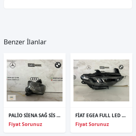
Benzer İlanlar
PALİO SİENA SAĞ SİS FARI ORJİNAL
FİAT EGEA FULL LED SAĞ FAR ORJİNAL 5221328200
Fiyat Sorunuz
Fiyat Sorunuz