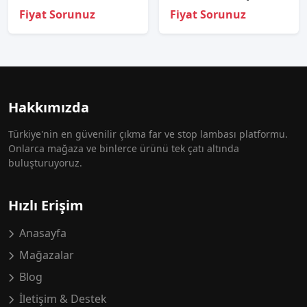
Fiyat Sorunuz
Fiyat Sorunuz
Hakkımızda
Türkiye'nin en güvenilir çıkma far ve stop lambası platformu.
Onlarca mağaza ve binlerce ürünü tek çatı altında
buluşturuyoruz.
Hızlı Erişim
Anasayfa
Mağazalar
Blog
İletişim & Destek