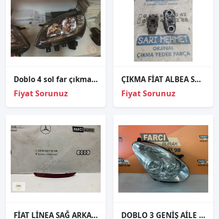
Doblo 4 sol far çıkma orjinal
ÇIKMA FİAT ALBEA SOL ARKA STOP DUYU
Fiyat Sorunuz
Fiyat Sorunuz
FİAT LİNEA SAĞ ARKA REFLEKTÖR ORJİNAL
DOBLO 3 GENİŞ AİLE SAĞ FAR ORJİNAL