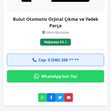
Bulut Otomotiv Orjinal Çıkma ve Yedek
Parça
İzmir/Bornova
Mağazaya Git
Cep: 0 (546) 266 ** **
WhatsApp'tan Yaz