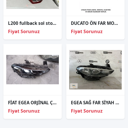
L200 fullback sol stop Çıkma ORJİNAL
DUCATO ÖN FAR MOT.LED.SİY. SAĞ SOL 2014 2015 2016 VE ÜZERİ TAİWAN
Fiyat Sorunuz
Fiyat Sorunuz
FİAT EGEA ORJİNAL ÇIKMA SAĞ FAR
EGEA SAĞ FAR SİYAH ZEMİN ORJİNAL
Fiyat Sorunuz
Fiyat Sorunuz