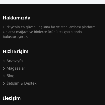
Hakkımızda
Türkiye'nin en güvenilir çıkma far ve stop lambası platformu.
Onlarca mağaza ve binlerce ürünü tek çatı altında
buluşturuyoruz.
Hızlı Erişim
Anasayfa
Mağazalar
Blog
İletişim & Destek
İletişim