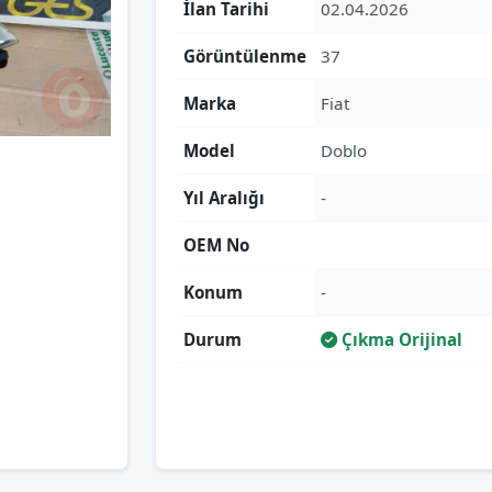
İlan Tarihi
02.04.2026
Görüntülenme
37
Marka
Fiat
Model
Doblo
Yıl Aralığı
-
OEM No
Konum
-
Durum
Çıkma Orijinal