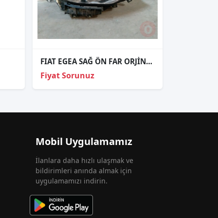
FIAT EGEA SAĞ ÖN FAR ORJİNAL ÇIKMA PARÇALARI
Fiyat Sorunuz
Mobil Uygulamamız
İlanlara daha hızlı ulaşmak ve
bildirimleri anında almak için
uygulamamızı indirin.