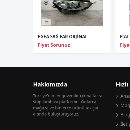
EGEA SAĞ FAR ORJİNAL
Fiyat Sorunuz
Fiya
Hakkımızda
Hızlı
Türkiye'nin en güvenilir çıkma far ve
Anas
stop lambası platformu. Onlarca
Mağ
mağaza ve binlerce ürünü tek çatı
altında buluşturuyoruz.
Blo
İlet