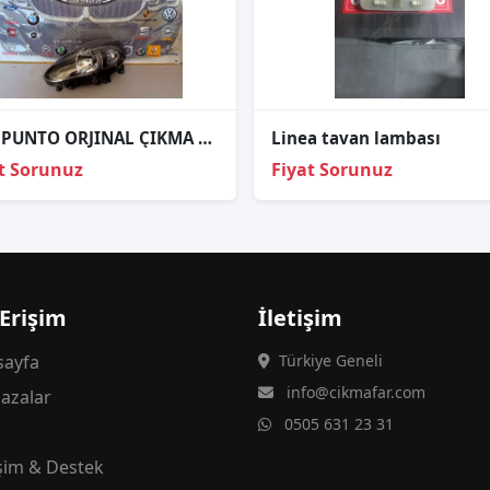
FİAT PUNTO ORJINAL ÇIKMA SOL FAR
Linea tavan lambası
t Sorunuz
Fiyat Sorunuz
 Erişim
İletişim
ayfa
Türkiye Geneli
info@cikmafar.com
azalar
0505 631 23 31
g
işim & Destek