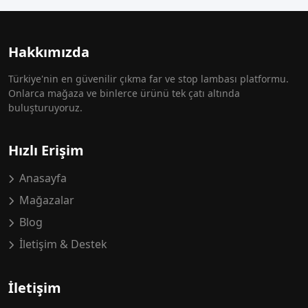
Hakkımızda
Türkiye'nin en güvenilir çıkma far ve stop lambası platformu.
Onlarca mağaza ve binlerce ürünü tek çatı altında
buluşturuyoruz.
Hızlı Erişim
Anasayfa
Mağazalar
Blog
İletişim & Destek
İletişim