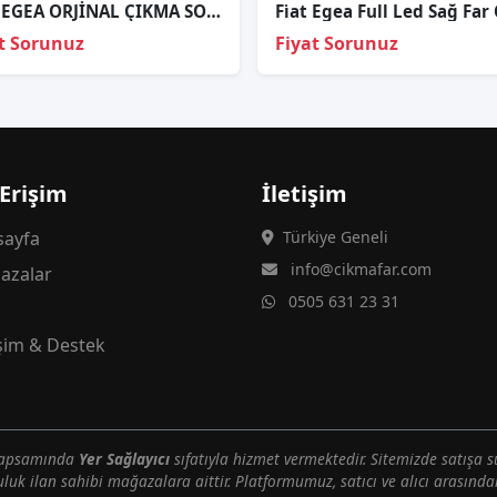
FİAT EGEA ORJİNAL ÇIKMA SOL İÇ STOP ( LEDSİZ )
t Sorunuz
Fiyat Sorunuz
 Erişim
İletişim
ayfa
Türkiye Geneli
info@cikmafar.com
azalar
0505 631 23 31
g
işim & Destek
 kapsamında
Yer Sağlayıcı
sıfatıyla hizmet vermektedir. Sitemizde satışa s
uluk ilan sahibi mağazalara aittir. Platformumuz, satıcı ve alıcı arasındak