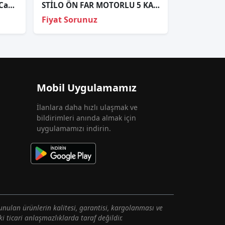
Fi̇at Egea Full Led Sağ Far Cami 2020-2024
STİLO ÖN FAR MOTORLU 5 KAPI SAĞ SOL 2001 2002 VE ÜZERİ / TAİWAN
Fiyat Sorunuz
Mobil Uygulamamız
İlanlara daha hızlı ulaşmak ve
bildirimleri anında almak için
uygulamamızı indirin.
unulan ürünlerin kalitesi, garantisi, kargolanması ve
i ticari anlaşmazlıklarda taraf değildir.