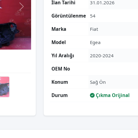
İlan Tarihi
31.01.2026
Görüntülenme
54
Marka
Fiat
Model
Egea
Yıl Aralığı
2020-2024
OEM No
Konum
Sağ Ön
Durum
Çıkma Orijinal