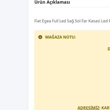
Ürün Açıklaması
Fi̇at Egea Full Led Sağ Sol Far Kasasi Led
MAĞAZA NOTU:
D
ADRESİMİZ
: KAR