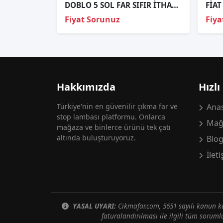
DOBLO 5 SOL FAR SIFIR İTHAL HALOJEN 2023- 9864534980
Fiyat Sorunuz
Fiya
Hakkımızda
Hızlı
Türkiye'nin en güvenilir çıkma far ve
Anas
stop lambası platformu. Onlarca
Mağ
mağaza ve binlerce ürünü tek çatı
altında buluşturuyoruz.
Blo
İlet
YASAL UYARI:
Cikmafar.com, 5651 sayılı kanun
faturalandırılması ile ilgili tüm soruml