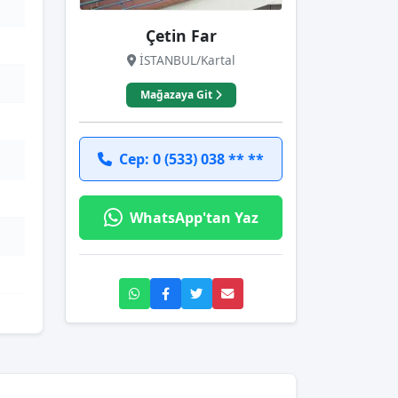
Çetin Far
İSTANBUL/Kartal
Mağazaya Git
Cep: 0 (533) 038 ** **
WhatsApp'tan Yaz