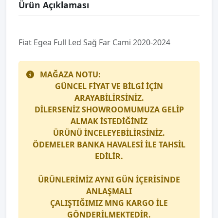
Ürün Açıklaması
Fi̇at Egea Full Led Sağ Far Cami 2020-2024
MAĞAZA NOTU:
GÜNCEL FİYAT VE BİLGİ İÇİN
ARAYABİLİRSİNİZ.
DİLERSENİZ SHOWROOMUMUZA GELİP
ALMAK İSTEDİĞİNİZ
ÜRÜNÜ İNCELEYEBİLİRSİNİZ.
ÖDEMELER BANKA HAVALESİ İLE TAHSİL
EDİLİR.
ÜRÜNLERİMİZ AYNI GÜN İÇERİSİNDE
ANLAŞMALI
ÇALIŞTIĞIMIZ
MNG KARGO
İLE
GÖNDERİLMEKTEDİR.