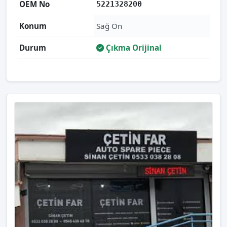
OEM No
5221328200
Konum
Sağ Ön
Durum
Çıkma Orijinal