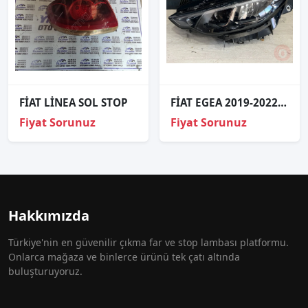
FİAT LİNEA SOL STOP
FİAT EGEA 2019-2022 ORJINAL ÇIKMA SOL FAR
Fiyat Sorunuz
Fiyat Sorunuz
Hakkımızda
Türkiye'nin en güvenilir çıkma far ve stop lambası platformu.
Onlarca mağaza ve binlerce ürünü tek çatı altında
buluşturuyoruz.