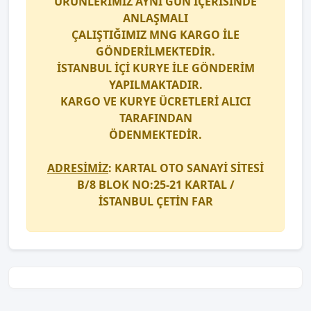
ÜRÜNLERİMİZ AYNI GÜN İÇERİSİNDE
ANLAŞMALI
ÇALIŞTIĞIMIZ
MNG KARGO
İLE
GÖNDERİLMEKTEDİR.
İSTANBUL İÇİ
KURYE
İLE GÖNDERİM
YAPILMAKTADIR.
KARGO
VE
KURYE
ÜCRETLERİ ALICI
TARAFINDAN
ÖDENMEKTEDİR.
ADRESİMİZ
: KARTAL OTO SANAYİ SİTESİ
B/8 BLOK NO:25-21 KARTAL /
İSTANBUL
ÇETİN FAR