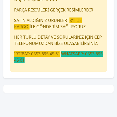
PARÇA RESİMLERİ GERÇEK RESİMLERDİR
SATIN ALDIĞINIZ ÜRÜNLERİ
81 İL'E
KARGO
İLE GÖNDERİM SAĞLIYORUZ.
HER TÜRLÜ DETAY VE SORULARINIZ İÇİN CEP
TELEFONUMUZDAN BİZE ULAŞABİLİRSİNİZ.
İRTİBAT: 0553 695 45 61
WHATSAPP: 0553 695
45 61