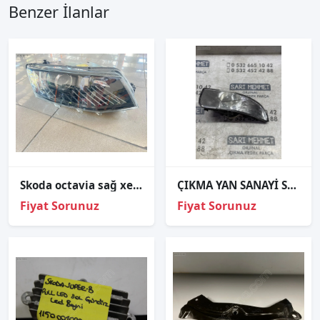
Benzer İlanlar
Skoda octavia sağ xenon far orjinal çıkma
ÇIKMA YAN SANAYİ SKODA SÜPER B SOL SİS FARI
Fiyat Sorunuz
Fiyat Sorunuz