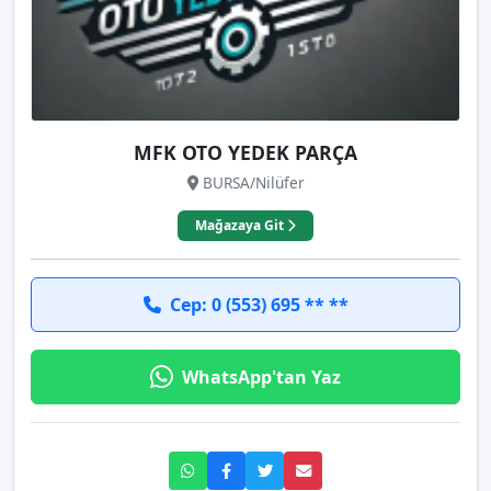
MFK OTO YEDEK PARÇA
BURSA/Nilüfer
Mağazaya Git
Cep: 0 (553) 695 ** **
WhatsApp'tan Yaz