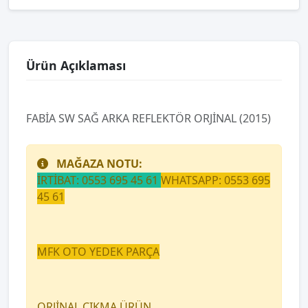
Ürün Açıklaması
FABİA SW SAĞ ARKA REFLEKTÖR ORJİNAL (2015)
MAĞAZA NOTU:
İRTİBAT: 0553 695 45 61
WHATSAPP: 0553 695
45 61
MFK OTO YEDEK PARÇA
ORJİNAL ÇIKMA ÜRÜN