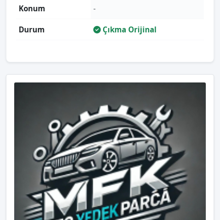
Konum
-
Durum
Çıkma Orijinal