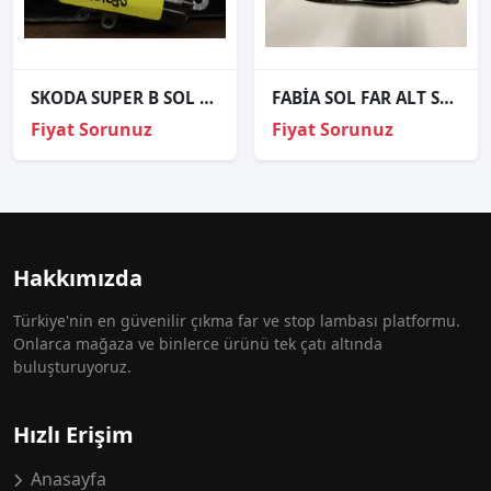
SKODA SUPER B SOL SOL GÜNDÜZ BEYNİ FULL LED 1150001090
FABİA SOL FAR ALT SACI ORJİNAL 15-19
Fiyat Sorunuz
Fiyat Sorunuz
Hakkımızda
Türkiye'nin en güvenilir çıkma far ve stop lambası platformu.
Onlarca mağaza ve binlerce ürünü tek çatı altında
buluşturuyoruz.
Hızlı Erişim
Anasayfa