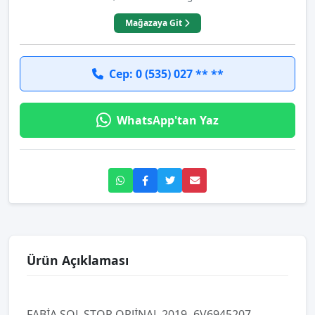
Mağazaya Git
Cep: 0 (535) 027 ** **
WhatsApp'tan Yaz
Ürün Açıklaması
FABİA SOL STOP ORJİNAL 2019- 6V6945207