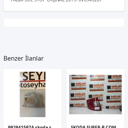
Benzer İlanlar
992941597A skoda superb scala led far beyni
SKODA SUPER-B COMBİ 08-13 ÇIKMA SOL ARKA STOP OEM; 08-665-1920L