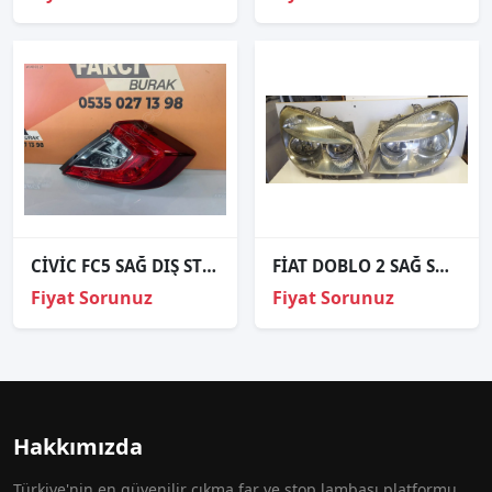
CİVİC FC5 SAĞ DIŞ STOP ORJİNAL
FİAT DOBLO 2 SAĞ SOL ÖN FAR
Fiyat Sorunuz
Fiyat Sorunuz
Hakkımızda
Türkiye'nin en güvenilir çıkma far ve stop lambası platformu.