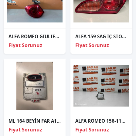
ALFA ROMEO GIULIETTA SOL STOP ORJİNAL
ALFA 159 SAĞ İÇ STOP SIFIR ÜRÜN ORJİNAL
Fiyat Sorunuz
Fiyat Sorunuz
ML 164 BEYİN FAR A1648704126
ALFA ROMEO 156-116 ÇIKMA SAĞ-SOL SİS FARI OEM; 38660748
Fiyat Sorunuz
Fiyat Sorunuz