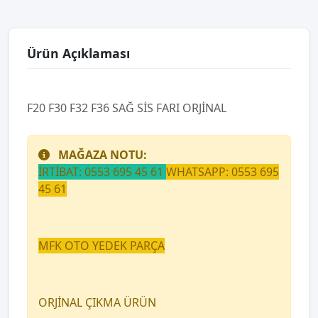
Ürün Açıklaması
F20 F30 F32 F36 SAĞ SİS FARI ORJİNAL
MAĞAZA NOTU:
İRTİBAT: 0553 695 45 61
WHATSAPP: 0553 695
45 61
MFK OTO YEDEK PARÇA
ORJİNAL ÇIKMA ÜRÜN