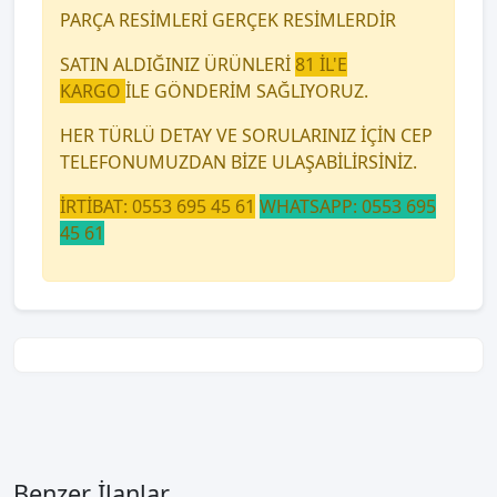
PARÇA RESİMLERİ GERÇEK RESİMLERDİR
SATIN ALDIĞINIZ ÜRÜNLERİ
81 İL'E
KARGO
İLE GÖNDERİM SAĞLIYORUZ.
HER TÜRLÜ DETAY VE SORULARINIZ İÇİN CEP
TELEFONUMUZDAN BİZE ULAŞABİLİRSİNİZ.
İRTİBAT: 0553 695 45 61
WHATSAPP: 0553 695
45 61
Benzer İlanlar