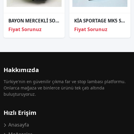
BAYON MERCEKLİ SOL FAR ORJİNAL
KİA SPORTAGE MK5 SOL İÇ STOP ORJİNAL 92403R2000
Fiyat Sorunuz
Fiyat Sorunuz
Hakkımızda
Türkiye'nin en güvenilir çıkma far ve stop lambası platformu.
Onlarca mağaza ve binlerce ürünü tek çatı altında
buluşturuyoruz.
Hızlı Erişim
Anasayfa