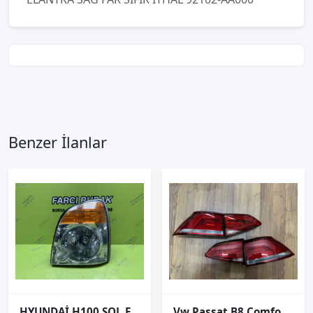
Benzer İlanlar
HYUNDAİ H100 SOL FAR ORJİNAL 2004-2012 92101-4F000
Vw Passat B8 Comfortlıne Led Arka Stop İç Dış Set 2014-2019