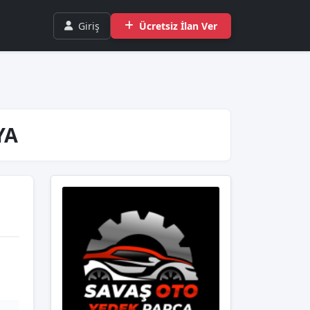
Giriş
Ücretsiz İlan Ver
YA