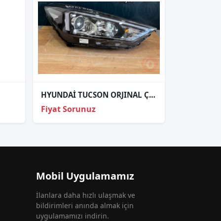
HYUNDAİ TUCSON ORJINAL ÇIKMA SAĞ FAR
Fiyat Sorunuz
Mobil Uygulamamız
İlanlara daha hızlı ulaşmak ve
bildirimleri anında almak için
uygulamamızı indirin.