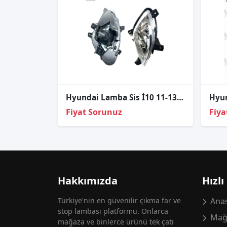
Hyundai Lamba Sis İ10 11-13 Sağ
Fiyat Sorunuz
Fiya
Hakkımızda
Hızlı
Türkiye'nin en güvenilir çıkma far ve
Anas
stop lambası platformu. Onlarca
Mağ
mağaza ve binlerce ürünü tek çatı