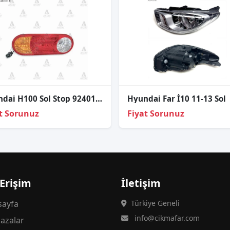
Hyundai H100 Sol Stop 92401-4F000
Hyundai Far İ10 11-13 Sol
t Sorunuz
Fiyat Sorunuz
 Erişim
İletişim
ayfa
Türkiye Geneli
info@cikmafar.com
azalar