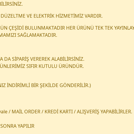
İLİRSİNİZ.
DÜZELTME VE ELEKTRİK HİZMETİMİZ VARDIR.
 ÜRÜN ÇEŞİDİ BULUNMAKTADIR HER ÜRÜNÜ TEK TEK YAYINLAY
NMAMIZI SAĞLAMAKTADIR.
 DA SİPARİŞ VEREREK ALABİLİRSİNİZ.
RÜNLERİMİZ SIFIR KUTULU ÜRÜNDÜR.
Z İNDİRİMLİ BİR ŞEKİLDE GÖNDERİLİR.)
le / MAİL ORDER / KREDİ KARTI / ALIŞVERİŞ YAPABİLİRLER.
SONRA YAPILIR