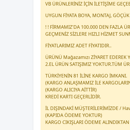
VB ÜRÜNLERİNİZ İÇİN İLETİŞİME GEÇEB
UYGUN FİYATA BOYA, MONTAJ, GÖÇÜK 
! ! FİRMAMIZ'DA 100.000 DEN FAZLA
GEÇMENİZ SİZLERE HIZLI HİZMET SU
FİYATLARIMIZ ADET FİYATIDIR..
ÜRÜNÜ Mağazamızı ZİYARET EDEREK YA
2.EL ÜRÜN SATIŞIMIZ YOKTUR.TÜM Ü
TÜRKİYENİN 81 İLİNE KARGO İMKANI.
(KARGO ANLAŞMAMIZ İLE KARGOLARINI
(KARGO ALICIYA AİTTİR)
KREDİ KARTI GEÇERLİDİR.
İL DIŞINDAKİ MÜŞTERİLERİMİZDE / Hava
(KAPIDA ÖDEME YOKTUR)
KARGO CIKIŞLARI ÖDEME ALINDIKTAN 