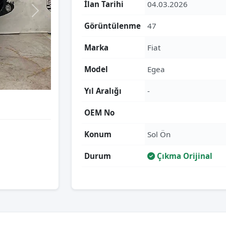
İlan Tarihi
04.03.2026
Görüntülenme
47
Marka
Fiat
Model
Egea
Yıl Aralığı
-
OEM No
Konum
Sol Ön
Durum
Çıkma Orijinal