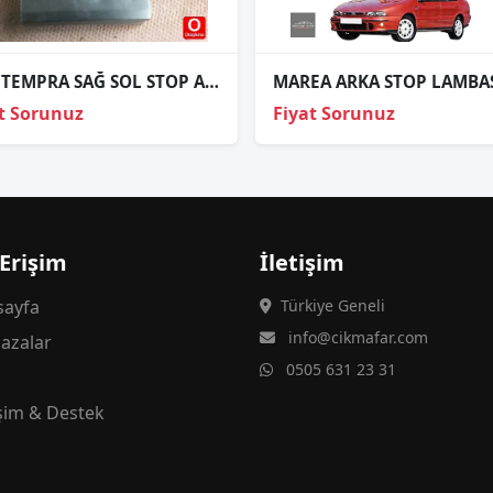
FİAT TEMPRA SAĞ SOL STOP ALT SACI
t Sorunuz
Fiyat Sorunuz
 Erişim
İletişim
ayfa
Türkiye Geneli
info@cikmafar.com
azalar
0505 631 23 31
g
işim & Destek