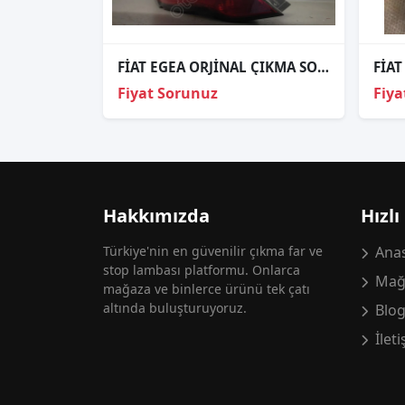
FİAT EGEA ORJİNAL ÇIKMA SOL ARKA STOP
Fiyat Sorunuz
Fiya
Hakkımızda
Hızlı
Türkiye'nin en güvenilir çıkma far ve
Anas
stop lambası platformu. Onlarca
Mağ
mağaza ve binlerce ürünü tek çatı
altında buluşturuyoruz.
Blo
İlet