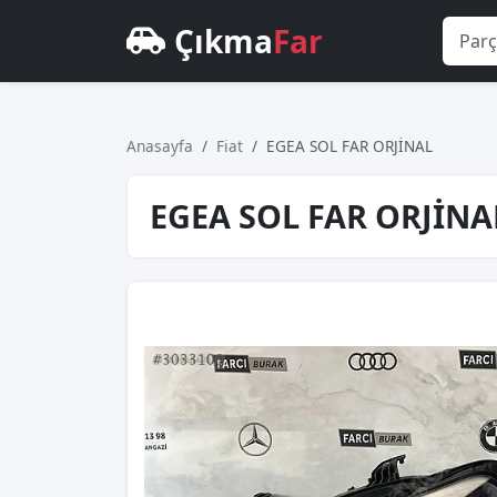
Çıkma
Far
Anasayfa
Fiat
EGEA SOL FAR ORJİNAL
EGEA SOL FAR ORJİNA