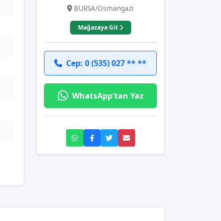
BURSA/Osmangazi
Mağazaya Git
Cep: 0 (535) 027 ** **
WhatsApp'tan Yaz