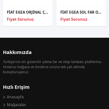
FİAT EGEA ORJİNAL ÇIKMA SOL FAR (İÇİ SİYAH) A
FİAT EGEA SOL FAR ORJİNAL ÇIKMA PARÇA
Fiyat Sorunuz
Fiyat Sorunuz
Hakkımızda
Türkiye'nin en güvenilir çıkma far ve stop lambası platformu.
Onlarca mağaza ve binlerce ürünü tek çatı altında
buluşturuyoruz.
Hızlı Erişim
Anasayfa
Mağazalar