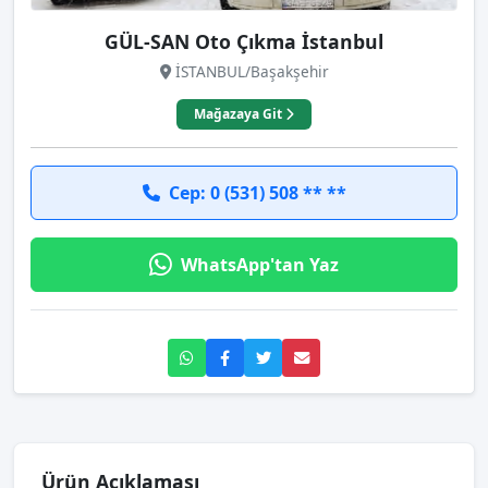
GÜL-SAN Oto Çıkma İstanbul
İSTANBUL/Başakşehir
Mağazaya Git
Cep: 0 (531) 508 ** **
WhatsApp'tan Yaz
Ürün Açıklaması